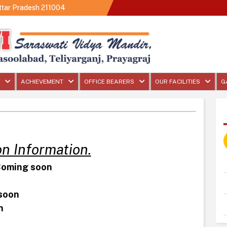
Uttar Pradesh 211004
ACHIEVEMENT
OFFICE BEARERS
OUR FACILITIES
G
षा
सम्बन्धी
सूचनाएं
.
n Information.
 Coming soon
 soon
n