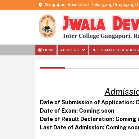
Gangapuri, Rasulabad, Teliarganj, Prayagraj, 
HOME
ABOUT US
RULES AND REGULATIONS
प्रवेश
परीक्
Admissio
Date of Submission of Application:
Date of Exam: Coming soon
Date of Result Declaration: Coming
Last Date of Admission: Coming soo