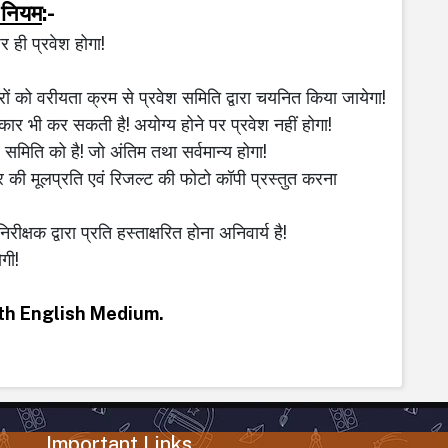
नियम
:-
पर
ही
प्रवेश
होगा!
ों
को
वरीयता
क्रम
से
प्रवेश
समिति
द्वारा
चयनित
किया
जायेगा!
त्कार
भी
कर
सकती
है
!
अयोग्य
होने
पर
प्रवेश
नहीं
होगा!
समिति
को
है
!
जो
अंतिम
तथा
सर्वमान्य
होगा!
र
की
मूलप्रति
एवं
रिजल्ट
की
फोटो
कॉपी
प्रस्तुत
करना
निरीक्षक
द्वारा
प्रति
हस्ताक्षरित
होना
अनिवार्य
है!
ोगी!
6th English Medium.
Important Links